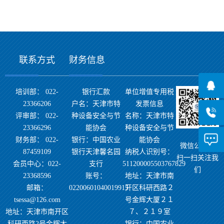
联系方式
财务信息
培训部： 022-
银行汇款
单位增值专用税
23366206
户名：天津市特
发票信息
评审部： 022-
种设备安全与节
名称：天津市特
23366296
能协会
种设备安全与节
财务部： 022-
银行：中国农业
能协会
微信公众号
87459109
银行天津馨名园
纳税人识别号：
扫一扫关注我
会员中心：022-
支行
511200005503767829
们
23368596
账号：
地址：天津市南
邮箱：
02200601040019915
开区科研西路２
tsessa@126.com
号金辉大厦２１
地址：天津市南开区
７、２１９室
科研西路2号金辉大
银行：中国农业