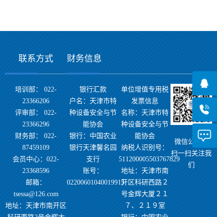
联系方式
财务信息
培训部： 022-
银行汇款
单位增值专用税
23366206
户名：天津市特
发票信息
评审部： 022-
种设备安全与节
名称：天津市特
23366296
能协会
种设备安全与节
财务部： 022-
银行：中国农业
能协会
微信公众号
87459109
银行天津馨名园
纳税人识别号：
扫一扫关注我
会员中心：022-
支行
511200005503767829
们
23368596
账号：
地址：天津市南
邮箱：
02200601040019915
开区科研西路２
tsessa@126.com
号金辉大厦２１
地址：天津市南开区
７、２１９室