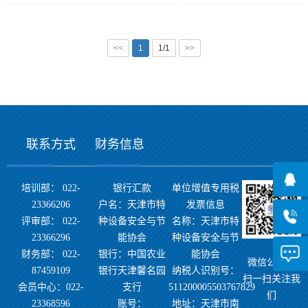
<<
1
1/1
>>
联系方式
财务信息
培训部： 022-
银行汇款
单位增值专用税
23366206
户名：天津市特
发票信息
评审部： 022-
种设备安全与节
名称：天津市特
23366296
能协会
种设备安全与节
财务部： 022-
银行：中国农业
能协会
微信公众号
87459109
银行天津馨名园
纳税人识别号：
扫一扫关注我
会员中心：022-
支行
511200005503767829
们
23368596
账号：
地址：天津市南